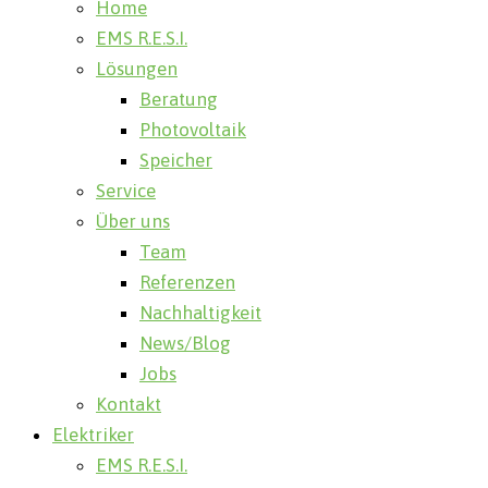
Home
EMS R.E.S.I.
Lösungen
Beratung
Photovoltaik
Speicher
Service
Über uns
Team
Referenzen
Nachhaltigkeit
News/Blog
Jobs
Kontakt
Elektriker
EMS R.E.S.I.